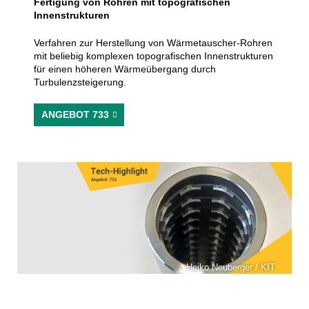
Fertigung von Rohren mit topografischen
Eintritt ist frei.
Innenstrukturen
Verfahren zur Herstellung von Wärmetauscher-Rohren
mit beliebig komplexen topografischen Innenstrukturen
für einen höheren Wärmeübergang durch
Turbulenzsteigerung.
ANGEBOT 733
Heiko Neuberger / KIT