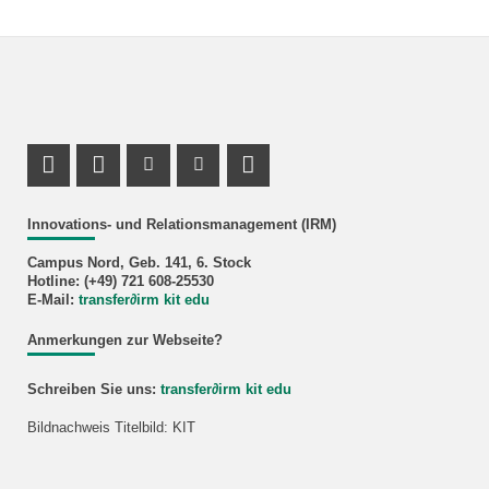
LinkedIn Profil
LinkedIn Profil
Instagram Profil
Youtube Profil
RSS-Feed
Innovations- und Relationsmanagement (IRM)
Campus Nord, Geb. 141, 6. Stock
Hotline: (+49) 721 608-25530
E-Mail:
transfer
∂
irm kit edu
Anmerkungen zur Webseite?
Schreiben Sie uns:
transfer
∂
irm kit edu
Bildnachweis Titelbild: KIT